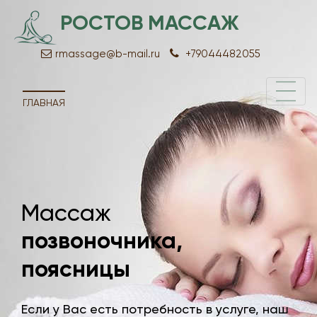
РОСТОВ МАССАЖ
rmassage@b-mail.ru
+79044482055
ГЛАВНАЯ
Массаж
Мас
позвоночника,
про
поясницы
прос
Если у Вас есть потребность в услуге, наш